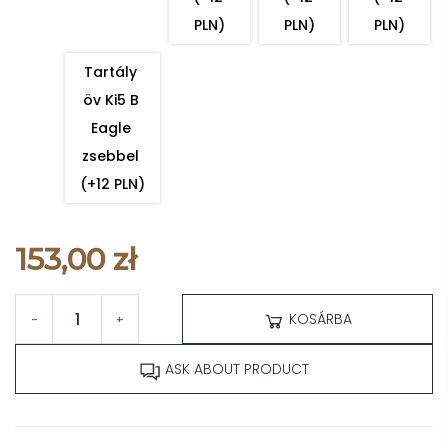
PLN)
PLN)
PLN)
Tartály 
öv Ki5 B 
Eagle 
zsebbel 
(+12 PLN)
153,00 zł
KOSÁRBA
-
+
ASK ABOUT PRODUCT