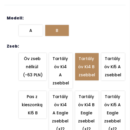
Modell:
A
B
Zseb:
Öv zseb 
Tartály 
Tartály 
Tartály 
nélkül 
öv Ki4 
öv Ki4 B 
öv Ki5 A 
(-63 PLN)
A 
zsebbel
zsebbel
zsebbel
Pas z 
Tartály 
Tartály 
Tartály 
kieszonką 
öv Ki4 
öv Ki4 B 
öv Ki5 A 
Ki5 B
A Eagle 
Eagle 
Eagle 
zsebbel 
zsebbel 
zsebbel 
(+12 
(+12 
(+12 