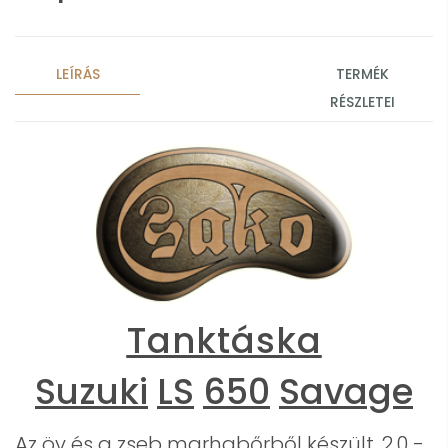
LEÍRÁS
TERMÉK
RÉSZLETEI
Tanktáska
Suzuki
LS
650
Savage
Az öv és a zseb marhabőrből készült, 2.0 -